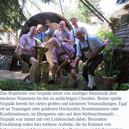
Das Repertoire von Sixpääk reicht von zünftiger Blasmusik über
moderne Nummern bis hin zu andächtigen Chorälen. Bisher spielte
Sixpääk bereits bei vielen großen und kleineren Veranstaltungen. Egal
ob an Trauungen oder goldenen Hochzeiten, Kommunionen oder
Konfirmationen, im Biergarten oder auf dem Weihnachtsmarkt…
Sixpääk war immer mit viel Leidenschaft dabei. Besondere
Erwähnung sollen hier mehrere Auftritte, die im Rahmen von