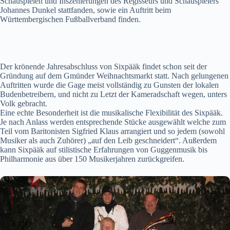
Schauspielen und Inszenierungen des Regisseurs und Schauspielers
Johannes Dunkel stattfanden, sowie ein Auftritt beim
Württembergischen Fußballverband finden.
Der krönende Jahresabschluss von Sixpääk findet schon seit der
Gründung auf dem Gmünder Weihnachtsmarkt statt. Nach gelungenen
Auftritten wurde die Gage meist vollständig zu Gunsten der lokalen
Budenbetreibern, und nicht zu Letzt der Kameradschaft wegen, unters
Volk gebracht.
Eine echte Besonderheit ist die musikalische Flexibilität des Sixpääk.
Je nach Anlass werden entsprechende Stücke ausgewählt welche zum
Teil vom Baritonisten Sigfried Klaus arrangiert und so jedem (sowohl
Musiker als auch Zuhörer) „auf den Leib geschneidert“. Außerdem
kann Sixpääk auf stilistische Erfahrungen von Guggenmusik bis
Philharmonie aus über 150 Musikerjahren zurückgreifen.